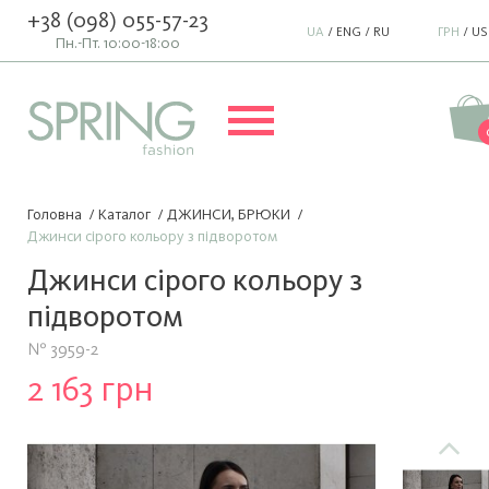
+38 (098) 055-57-23
UA
/
ENG
/
RU
ГРН
/
US
Пн.-Пт. 10:00-18:00
Головна
/
Каталог
/
ДЖИНСИ, БРЮКИ
/
Джинси сірого кольору з підворотом
Джинси сірого кольору з
підворотом
№ 3959-2
2 163 грн