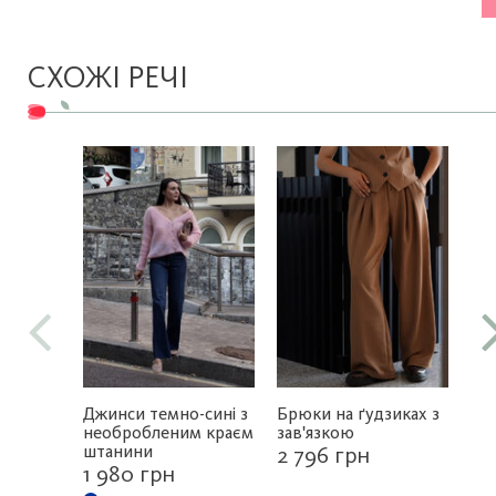
СХОЖІ РЕЧІ
Джинси темно-сині з
Брюки на ґудзиках з
Пр
необробленим краєм
зав'язкою
бр
штанини
2 796 грн
1 
1 980 грн