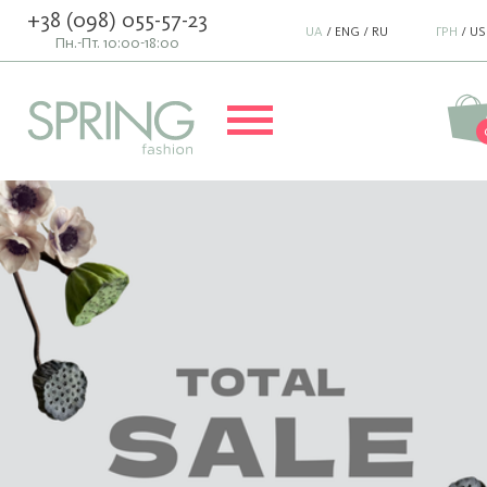
+38 (098) 055-57-23
UA
/
ENG
/
RU
ГРН
/
US
Пн.-Пт. 10:00-18:00