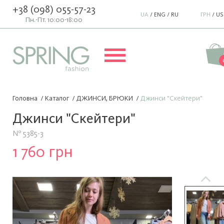
+38 (098) 055-57-23
UA
/
ENG
/
RU
ГРН
/
US
Пн.-Пт. 10:00-18:00
Головна
/
Каталог
/
ДЖИНСИ, БРЮКИ
/
Джинси "Скейтери"
Джинси "Скейтери"
№ 5385-3
1 760 грн